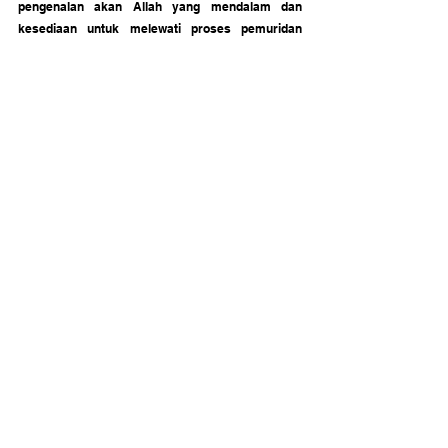
pengenalan akan Allah yang mendalam dan 
kesediaan untuk melewati proses pemuridan 
yang menuntut pengorbanan.
Kesimpulan
Doulos Camp bukan sekadar pelatihan rutin, 
melainkan sebuah momentum "pertukaran total". 
Para pelayan pulang dengan komitmen baru: 
bahwa hidup dan pelayanan mereka sepenuhnya 
adalah milik Tuhan. Dengan hati yang telah 
dipulihkan dan karakter yang diasah, tim Bethel 
Empowering Center berharap para lulusan Doulos 
Camp siap menjadi pembuat sejarah di ladang 
pelayanan GBI.
"Karena seluruh hidupku dan pelayananku milik 
Tuhan sepenuhnya, bukan milik pribadi."