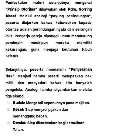
Pembekalan materi selanjutnya mengenai 
"Prinsip Otoritas"
 dibawakan oleh 
Pdm. Gorring 
Abast
. Melalui analogi "payung perlindungan", 
peserta diajarkan bahwa ketundukan kepada 
otoritas adalah perlindungan nyata dari serangan 
iblis. Pengerja gereja dipanggil untuk mendukung 
pemimpin meskipun mereka memiliki 
kekurangan, guna menjaga keutuhan tubuh 
Kristus.
Selanjutnya, peserta mendalami 
"Penyerahan 
Hak"
. Menjadi hamba berarti melepaskan hak 
milik dan menyadari bahwa kita hanyalah 
pengelola. Analogi hamba digambarkan melalui 
tiga simbol:
Budak:
 Mengabdi sepenuhnya pada majikan.
Keset:
 Siap menjadi pijakan dan 
menanggung beban.
Domba:
 Siap dikorbankan bagi kemuliaan 
Tuhan.