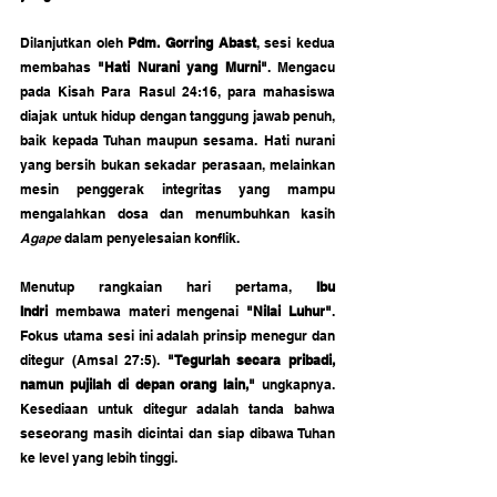
Dilanjutkan oleh 
Pdm. Gorring Abast
, sesi kedua 
membahas 
"Hati Nurani yang Murni"
. Mengacu 
pada Kisah Para Rasul 24:16, para mahasiswa 
diajak untuk hidup dengan tanggung jawab penuh, 
baik kepada Tuhan maupun sesama. Hati nurani 
yang bersih bukan sekadar perasaan, melainkan 
mesin penggerak integritas yang mampu 
mengalahkan dosa dan menumbuhkan kasih 
Agape
 dalam penyelesaian konflik.
Menutup rangkaian hari pertama, 
Ibu 
Indri
 membawa materi mengenai 
"Nilai Luhur"
. 
Fokus utama sesi ini adalah prinsip menegur dan 
ditegur (Amsal 27:5).
 "Tegurlah secara pribadi, 
namun pujilah di depan orang lain,"
 ungkapnya. 
Kesediaan untuk ditegur adalah tanda bahwa 
seseorang masih dicintai dan siap dibawa Tuhan 
ke level yang lebih tinggi.