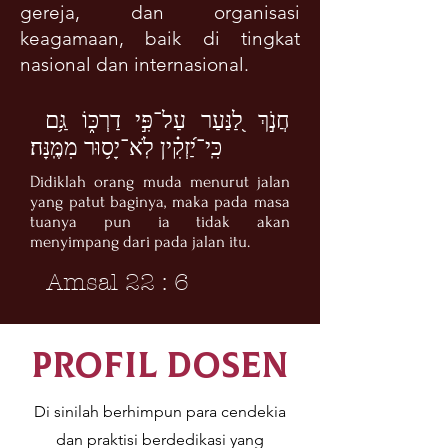
gereja, dan organisasi
keagamaan, baik di tingkat
nasional dan internasional.
חֲנֹ֣ךְ לַ֭נַּעַר עַל־פִּ֣י דַרְכּ֑וֹ גַּ֥ם
כִּֽי־יַ֝זְקִ֗ין לֹֽא־יָס֥וּר מִמֶּֽנָּה׃
Didiklah orang muda menurut jalan
yang patut baginya, maka pada masa
tuanya pun ia tidak akan
menyimpang dari pada jalan itu.
Amsal 22 : 6
profil dosen
Di sinilah berhimpun para cendekia
dan praktisi berdedikasi yang