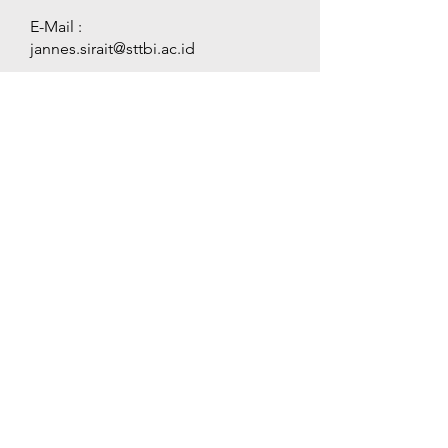
E-Mail :
jannes.sirait@sttbi.ac.id
NIDN :
2320078901
NUPTK :
3052767668130333
Profil Dosen