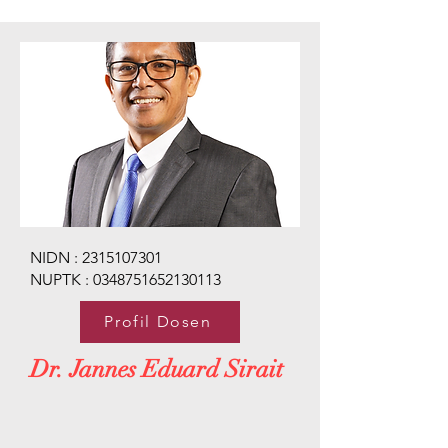
NIDN :
2315107301
NUPTK :
0348751652130113
Profil Dosen
Dr. Jannes Eduard Sirait