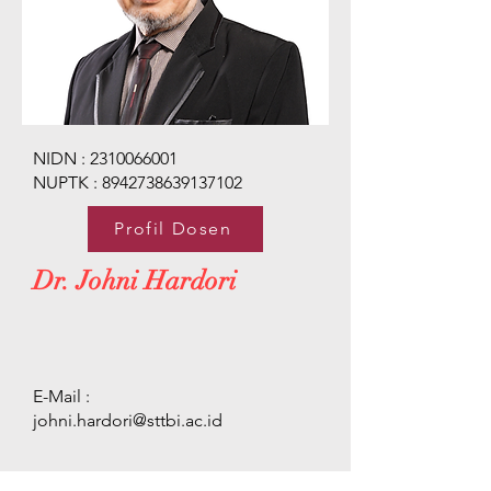
NIDN :
2310066001
NUPTK :
8942738639137102
Profil Dosen
Dr. Johni Hardori
E-Mail :
johni.hardori@sttbi.ac.id