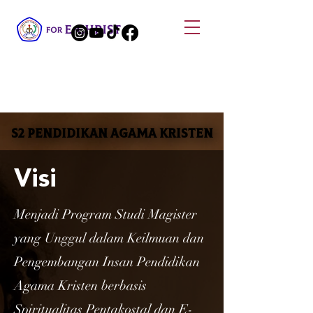
S2 PENDIDIKAN AGAMA KRISTEN
S2 PENDIDIKAN AGAMA KRISTEN
Visi
Menjadi Program Studi Magister
yang Unggul dalam Keilmuan dan
Pengembangan Insan Pendidikan
Agama Kristen berbasis
Spiritualitas Pentakostal dan E-