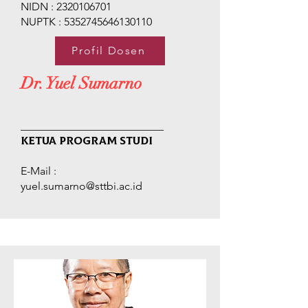
NIDN :
2320106701
NUPTK :
5352745646130110
Profil Dosen
Dr. Yuel Sumarno
__________________________
Ketua Program Studi
E-Mail :
yuel.sumarno@sttbi.ac.id