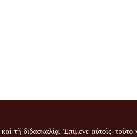
αὶ τῇ διδασκαλίᾳ. Ἐπίμενε αὐτοῖς• τοῦτο 