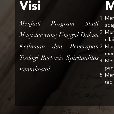
Visi
M
Meny
Menjadi Program Studi
ada
Men
Magister yang Unggul Dalam
nila
Keilmuan dan Penerapan
Meng
men
Teologi Berbasis Spiritualitas
Mel
pen
Pentakostal.
Mem
teol