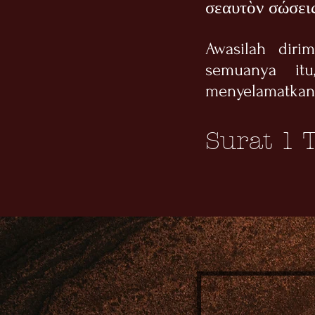
σεαυτὸν σώσεις
Awasilah diri
semuanya it
menyelamatkan
Surat 1 