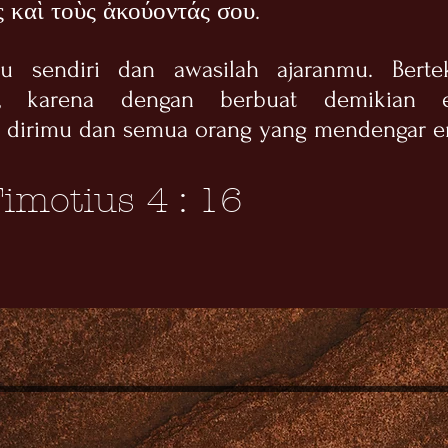
 καὶ τοὺς ἀκούοντάς σου.
mu sendiri dan awasilah ajaranmu. Bert
u, karena dengan berbuat demikian 
 dirimu dan semua orang yang mendengar e
Timotius 4 : 16