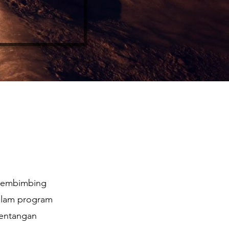
 membimbing
alam program
bentangan