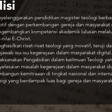
isi
elenggarakan pendidikan magister teologi berbasis 
ptif dengan perkembangan gereja dan masyarakat d
gembangkan kompetensi akademik lulusan melalui p
i-nilai E-Christ.
hasilkan riset-riset teologi yang inovatif, teruji d
jawab isu-isu kegerejaan dalam masyarakat digital.
aksanakan Pengabdian dalam keilmuan Teologi yang 
yelesaian masalah kegerejaan dalam masyarakat dig
bangun kemitraaan di tingkat nasional dan inte
ogi yang berdampak luas bagi gereja dan masyaraka