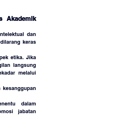
as Akademik 
ntelektual dan 
ilarang keras 
ek etika. Jika 
ilan langsung 
kadar melalui 
n kesanggupan 
nentu dalam 
osi jabatan 