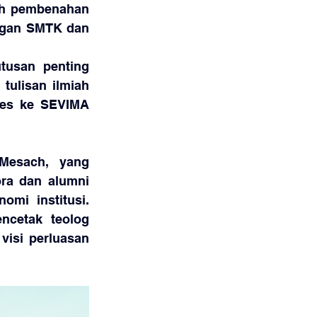
h pembenahan 
ngan SMTK dan 
usan penting 
tulisan ilmiah 
ses ke SEVIMA 
Mesach, yang 
ra dan alumni 
mi institusi. 
ncetak teolog 
isi perluasan 