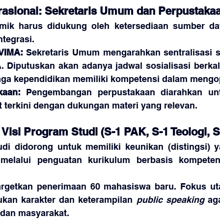
erasional: Sekretaris Umum dan Perpustaka
ik harus didukung oleh ketersediaan sumber day
ntegrasi.
EVIMA:
 Sekretaris Umum mengarahkan sentralisasi se
 Diputuskan akan adanya jadwal sosialisasi berkala
aga kependidikan memiliki kompetensi dalam mengo
kaan:
 Pengembangan perpustakaan diarahkan un
t terkini dengan dukungan materi yang relevan.
Visi Program Studi (S-1 PAK, S-1 Teologi, S
udi didorong untuk memiliki keunikan (distingsi) 
elalui penguatan kurikulum berbasis kompetensi
rgetkan penerimaan 60 mahasiswa baru. Fokus ut
kan karakter dan keterampilan 
public speaking
 ag
a dan masyarakat.