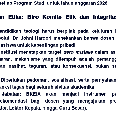
 setiap Program Studi untuk tahun anggaran 2026.
dan Etika: Biro Komite Etik dan Integrit
pendidikan teologi harus berpijak pada kejujuran i
solut. Dr. Johni Hardori menekankan bahwa dosen d
siswa untuk kepentingan pribadi.
Institusi menetapkan target 
zero mistake
 dalam asp
ggaran, mekanisme yang ditempuh adalah pemangg
an nasihat, teguran, atau konsekuensi, bukan se
 Diperlukan pedoman, sosialisasi, serta pernyataa
anksi tegas bagi seluruh sivitas akademika.
Jabatan:
 BKEIA akan menjadi instrumen pe
ekomendasi bagi dosen yang mengajukan prom
tor, Lektor Kepala, hingga Guru Besar).