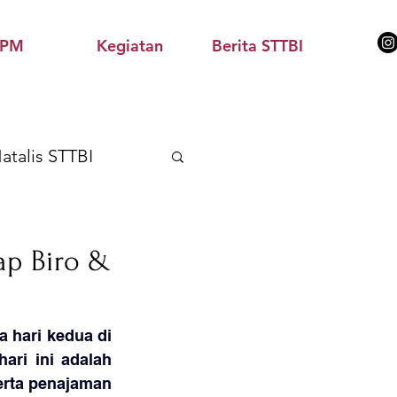
PPM
Kegiatan
Berita STTBI
atalis STTBI
elitian & Misi
ap Biro &
 hari kedua di 
ri ini adalah 
erta penajaman 