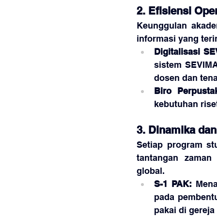
2. Efisiensi Op
Keunggulan akadem
informasi yang teri
Digitalisasi S
sistem SEVIMA.
dosen dan ten
Biro Perpusta
kebutuhan rise
3. Dinamika dan 
Setiap program st
tantangan zaman m
global.
S-1 PAK:
 Mena
pada pembentu
pakai di gerej