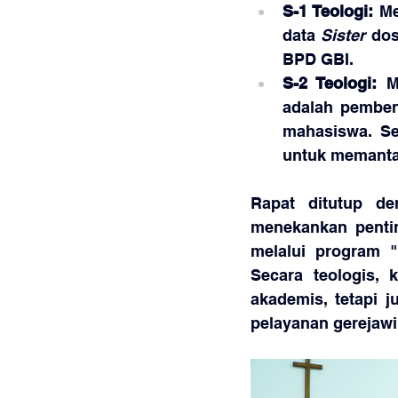
S-1 Teologi:
 M
data 
Sister
 dos
BPD GBI.
S-2 Teologi:
 M
adalah pemben
mahasiswa. Se
untuk memanta
Rapat ditutup de
menekankan pentin
melalui program "
Secara teologis, 
akademis, tetapi j
pelayanan gerejawi