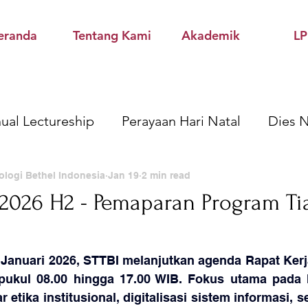
eranda
Tentang Kami
Akademik
L
ual Lectureship
Perayaan Hari Natal
Dies N
Kuliah Umum
Kegiatan Akademik STTBI
Pen
ologi Bethel Indonesia
Jan 19
2 min read
 2026 H2 - Pemaparan Program Ti
arya & Buku
LPPM
 Januari 2026, STTBI melanjutkan agenda Rapat Kerja
pukul 08.00 hingga 17.00 WIB. Fokus utama pada ha
etika institusional, digitalisasi sistem informasi, s