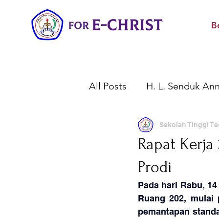
B
All Posts
H. L. Senduk Ann
Wisuda Akbar STTBI
Sekolah Tinggi Te
Rapat Kerja
Prodi
Peringatan Penting
K
Pada hari Rabu, 14
Ruang 202, mulai 
pemantapan standar 