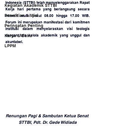
Indonesia (STTBI) telah menyelenggarakan Rapat 
Kegiatan Akademik STTBI
Kerja hari pertama yang berlangsung secara 
Penelitian & Misi
intensif mulai pukul 08.00 hingga 17.00 WIB. 
Forum ini merupakan manifestasi dari komitmen 
Peringatan Penting
institusi dalam menyelaraskan visi teologis 
dengan tata kelola akademik yang unggul dan 
Karya & Buku
akuntabel.
LPPM
Renungan Pagi & Sambutan Ketua Senat 
STTBI, Pdt. Dr. Gede Widiada