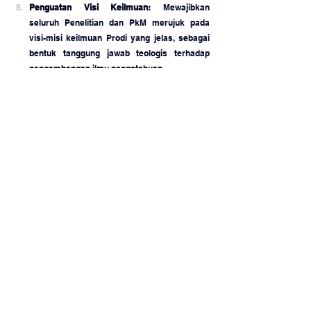
Penguatan Visi Keilmuan:
 Mewajibkan 
seluruh Penelitian dan PkM merujuk pada 
visi-misi keilmuan Prodi yang jelas, sebagai 
bentuk tanggung jawab teologis terhadap 
pengembangan ilmu pengetahuan.
Rapat kerja hari pertama ini ditutup dengan 
semangat kolaborasi antar-unit untuk 
memastikan bahwa STTBI tetap menjadi institusi 
teologi yang kredibel, kompetitif, dan memiliki 
dampak nyata melalui penguatan literasi dan 
riset teologis yang berkualitas.