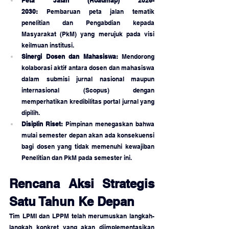
Peta Jalan (Roadmap) 2026-
2030:
 Pembaruan peta jalan tematik 
penelitian dan Pengabdian kepada 
Masyarakat (PkM) yang merujuk pada visi 
keilmuan institusi.
Sinergi Dosen dan Mahasiswa:
 Mendorong 
kolaborasi aktif antara dosen dan mahasiswa 
dalam submisi jurnal nasional maupun 
internasional (Scopus) dengan 
memperhatikan kredibilitas portal jurnal yang 
dipilih.
Disiplin Riset:
 Pimpinan menegaskan bahwa 
mulai semester depan akan ada konsekuensi 
bagi dosen yang tidak memenuhi kewajiban 
Penelitian dan PkM pada semester ini.
Rencana Aksi Strategis 
Satu Tahun Ke Depan
Tim LPMI dan LPPM telah merumuskan langkah-
langkah konkret yang akan diimplementasikan 