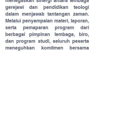
menegaskan sinergi antara lembaga 
gerejawi dan pendidikan teologi 
dalam menjawab tantangan zaman. 
Melalui penyampaian materi, laporan, 
serta pemaparan program dari 
berbagai pimpinan lembaga, biro, 
dan program studi, seluruh peserta 
meneguhkan komitmen bersama 
untuk memperkuat tata kelola, 
meningkatkan mutu akademik, 
memperdalam etika dan integritas, 
serta mendorong kolaborasi 
strategis lintas bidang. Puncaknya, 
penetapan keputusan strategis pada 
hari terakhir menjadi simbol kesatuan 
visi menuju pengembangan institusi 
yang unggul, relevan, dan 
berkelanjutan dalam pelayanan 
teologi dan pendidikan Kristen di 
Indonesia.