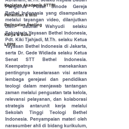
Kegiatan Akademik STTBI
Pengurus Pusat Sinode Gereja 
Bethel Indonesia yang disampaikan 
Penelitian & Misi
melalui tayangan video, dilanjutkan 
Peringatan Penting
oleh Jauhar Wahyudi selaku 
Sekretaris Yayasan Bethel Indonesia, 
Karya & Buku
Pdt. Kiki Tjahjadi, M.Th. selaku Ketua 
LPPM
Yayasan Bethel Indonesia di Jakarta, 
serta Dr. Gede Widiada selaku Ketua 
Senat STT Bethel Indonesia. 
Keempatnya menekankan 
pentingnya keselarasan visi antara 
lembaga gerejawi dan pendidikan 
teologi dalam menjawab tantangan 
zaman melalui penguatan tata kelola, 
relevansi pelayanan, dan kolaborasi 
strategis antarunit kerja melalui 
Sekolah Tinggi Teologi Bethel 
Indonesia. Penyampaian materi oleh 
narasumber ahli di bidang kurikulum, 