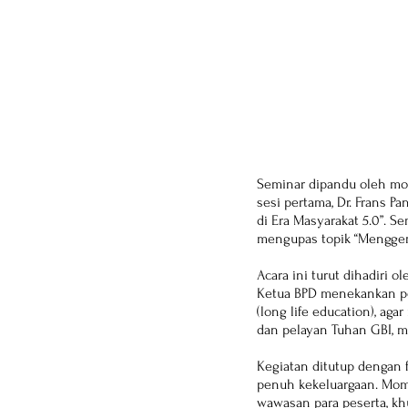
Seminar dipandu oleh mode
sesi pertama, Dr. Frans 
di Era Masyarakat 5.0”. Se
mengupas topik “Menggemb
Acara ini turut dihadiri 
Ketua BPD menekankan pen
(long life education), a
dan pelayan Tuhan GBI, ma
Kegiatan ditutup dengan
penuh kekeluargaan. Mom
wawasan para peserta, kh