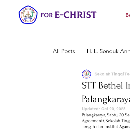
B
All Posts
H. L. Senduk Ann
Wisuda Akbar STTBI
Sekolah Tinggi Te
STT Bethel 
Palangkaray
Peringatan Penting
K
Updated:
Oct 20, 2025
Palangkaraya, Sabtu, 20 
Agreement), Sekolah Tingg
Tengah dan Institut Agam