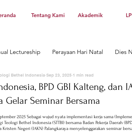
eranda
Tentang Kami
Akademik
L
ual Lectureship
Perayaan Hari Natal
Dies N
Kuliah Umum
Kegiatan Akademik STTBI
Pen
ologi Bethel Indonesia
Sep 23, 2025
1 min read
Indonesia, BPD GBI Kalteng, dan 
a Gelar Seminar Bersama
arya & Buku
LPPM
September 2025 Sebagai wujud nyata implementasi kerja sama (Impleme
i Teologi Bethel Indonesia (STTBI) bersama Badan Pekerja Daerah (BP
a Kristen Negeri (IAKN) Palangkaraya menyelenggarakan seminar bers