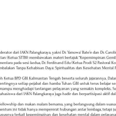
rator dari IAKN Palangkaraya, yakni Dr. Yamowa' Bate’e dan Dr. Carolin
Pantan (Ketua STTBI) membawakan materi bertajuk “Kepemimpinan Gemb
mentara pada sesi kedua, Dr. Ferdinand Edu (Ketua Prodi S2 Pastoral Ko
alakan Tanpa Kehabisan Daya: Spiritualitas dan Kesehatan Mental P
oleh Ketua BPD GBI Kalimantan Tengah beserta seluruh jajarannya. Dal
tingnya setiap pejabat dan hamba Tuhan GBI untuk terus belajar se
gar mampu menghadapi tantangan pelayanan yang semakin kompleks. Se
hasiswa dari IAKN Palangkaraya juga hadir dan berpartisipasi aktif da
 fellowship dan makan malam bersama, yang berlangsung dalam suasa
entum ini tidak hanya mempererat hubungan antar lembaga, tetapi j
ususnya terkait kepemimpinan dan kesehatan mental dalam pelayanan