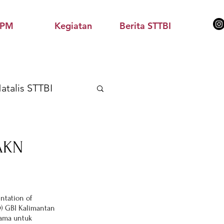
PPM
Kegiatan
Berita STTBI
atalis STTBI
elitian & Misi
IAKN
ntation of 
D) GBI Kalimantan 
ama untuk 