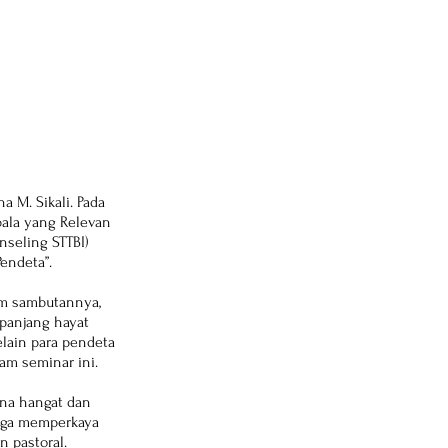
a M. Sikali. Pada 
ala yang Relevan 
nseling STTBI) 
endeta”.
am sambutannya, 
panjang hayat 
lain para pendeta 
lam seminar ini.
na hangat dan 
uga memperkaya 
 pastoral.